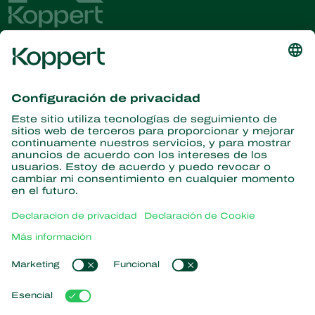
Obtenga las últimas noticias e
información
Suscríbase aquí
Partners with Nature
Ácaros depredadores
Acerca de Koppert
Insectos depredadores
Avispas parasitoides
Acerca de Koppert
Nematodos benéficos
Enlaces populares
Noticias e información
Microorganismos benéficos
Trabajar en Koppert
Protección de cultivos
Experiencias de los usuarios
Contáctanos
Polinización