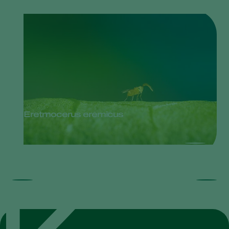
Eretmocerus eremicus