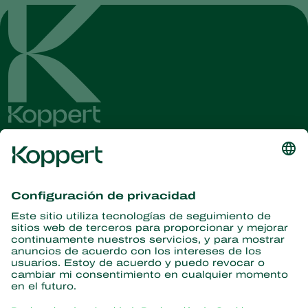
Obtenga las últimas noticias e
información
Suscríbase aquí
Partners with Nature
Ácaros depredadores