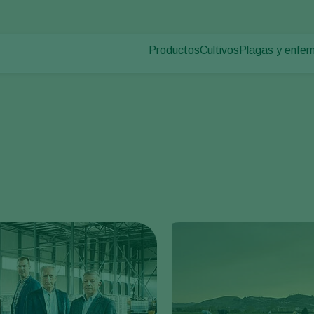
Productos
Cultivos
Plagas y enfe
Plagas en plan
Control de plagas
Hortalizas de cultivo p
Enfermedades d
Control de enfermedades
Plantas ornamentales
Polinización
Frutas
Sanidad vegetal
Cultivos de hortalizas 
Aplicación
Cultivos herbáceos
Monitoreo
Desinfección, Limpieza, & Higien
Agentes sombreadores