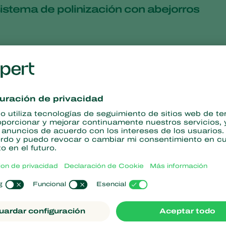
istema de polinización con abejorros
ndo la brecha entre tecnología y
 aplicación
s de Koppert