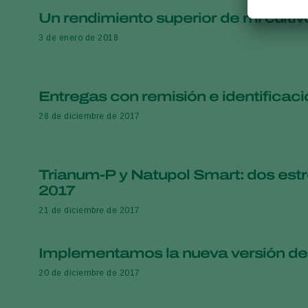
Un rendimiento superior de mi cultivo
3 de enero de 2018
Entregas con remisión e identificac
28 de diciembre de 2017
Trianum-P y Natupol Smart: dos estr
2017
21 de diciembre de 2017
Implementamos la nueva versión de
20 de diciembre de 2017