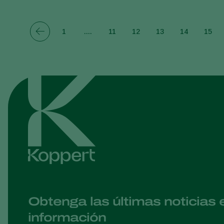
1
....
11
12
13
14
15
Obtenga las últimas noticias 
información