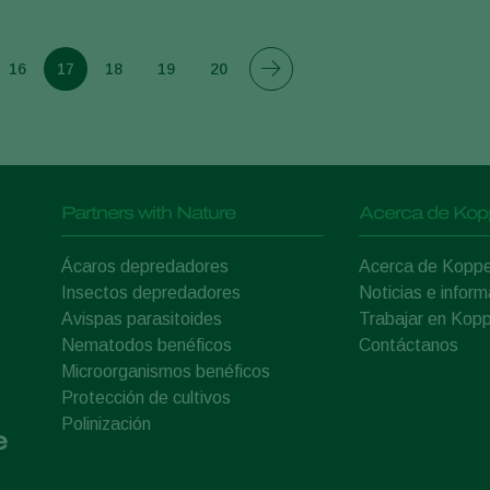
16
17
18
19
20
Partners with Nature
Acerca de Kop
Ácaros depredadores
Acerca de Koppe
Insectos depredadores
Noticias e inform
Avispas parasitoides
Trabajar en Kopp
Nematodos benéficos
Contáctanos
Microorganismos benéficos
Protección de cultivos
Polinización
e