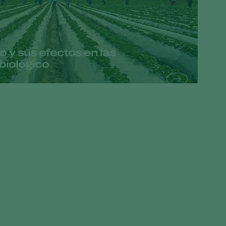
Greece
Hungary
India
o y sus efectos en las
 biológico
Italy
Kenya
Korea
Mexico
Netherlands
Paraguay
Poland
Portugal
Russia
South Africa
Spain