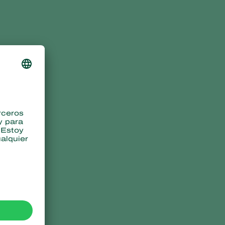
Sweden
Switzerland
Turkey
USA
United Kingdom