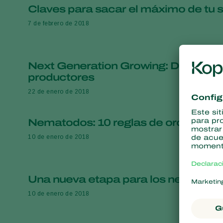
Claves para sacar el máximo de tu s
7 de febrero de 2018
Next Generation Growing: Disminuye
productores
22 de enero de 2018
Nematodos: 10 reglas de oro para su
10 de enero de 2018
Una nueva etapa para los nematodo
10 de enero de 2018