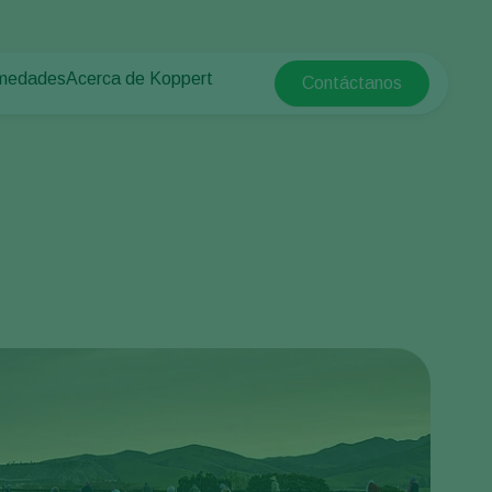
rmedades
Acerca de Koppert
Contáctanos
Koppert Global
tas
rotegido
Acerca de Koppert
Argentina
e las plantas
Noticias e información
Austria
Trabajar en Koppert
Belgium
a campo abierto
Contáctanos
Brasil
Canada (English)
e
Canada (French)
Ecuador
Finland (Finnish)
Finland (Swedish)
France
Germany