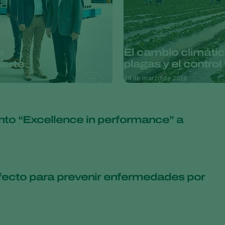
e
El cambio climátic
uerte
plagas y el control
24 de marzo de 2018
to “Excellence in performance” a
fecto para prevenir enfermedades por