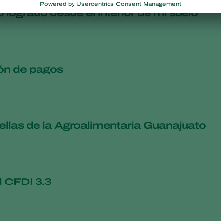
 logrado desde el interior de mi suelo
ión de pagos
ellas de la Agroalimentaria Guanajuato
l CFDI 3.3