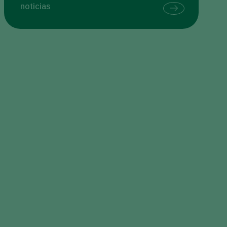
noticias
Sweden
Switzerland
Turkey
USA
United Kingdom