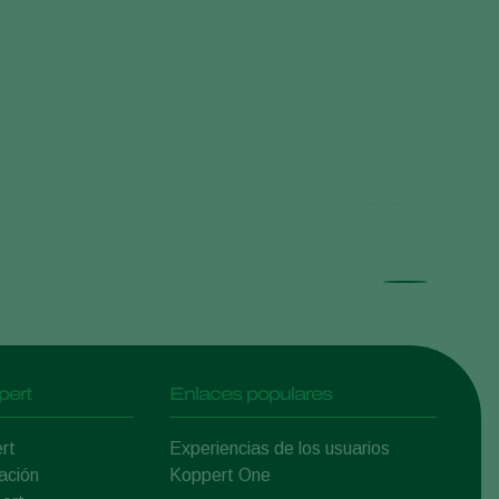
FAQ
pert
Enlaces populares
rt
Experiencias de los usuarios
ación
Koppert One