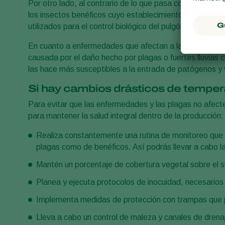
Por otro lado, al contrario de lo que pasa con las pla
los insectos benéficos cuyo establecimiento se reduce
utilizados para el control biológico del pulgón, causando
En cuanto a enfermedades que afectan a las plantas, su
causada por el daño hecho por plagas o fuertes lluvias 
las hace más susceptibles a la entrada de patógenos y v
Si hay cambios drásticos de tempera
Para evitar que las enfermedades y las plagas no afecte
para mantener la salud integral dentro de la producción:
Realiza constantemente una rutina de monitoreo que te
plagas como de benéficos. Así podrás llevar a cabo la
Mantén un porcentaje de cobertura vegetal sobre el 
Planea y ejecuta protocolos de inocuidad, necesario
Implementa medidas de protección con trampas que pr
Lleva a cabo un control de maleza y canales de drena