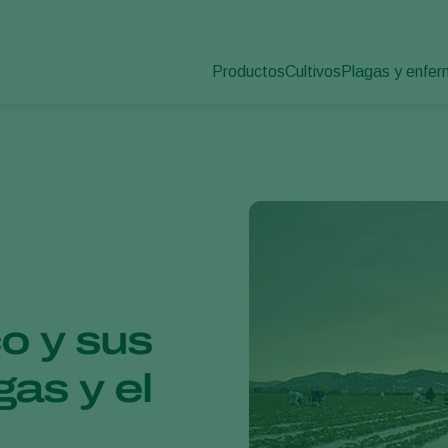
Productos
Cultivos
Plagas y enfe
Plagas en plan
Control de plagas
Hortalizas de cultivo p
Enfermedades d
Control de enfermedades
Plantas ornamentales
Polinización
Frutas
Sanidad vegetal
Cultivos de hortalizas 
Aplicación
Cultivos herbáceos
Monitoreo
Desinfección, Limpieza, & Higien
Agentes sombreadores
o y sus
gas y el