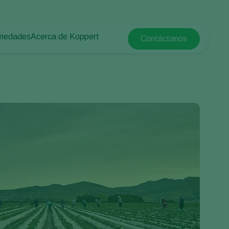
rmedades
Acerca de Koppert
Contáctanos
Koppert Global
tas
rotegido
Acerca de Koppert
Argentina
e las plantas
Noticias e información
Austria
Trabajar en Koppert
Belgium
a campo abierto
Contáctanos
Brasil
Canada (English)
e
Canada (French)
Ecuador
Finland (Finnish)
Finland (Swedish)
France
Germany