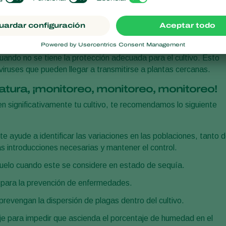
gas, los aumentos de temperatura suelen afectar negativamente a
 ampliamente como es el caso de los mosquitos cecidómicos,
 un desequilibrio altamente desfavorable para el cultivo.
elen ser más recurrentes debido a la exposición de órganos
cuando no se tiene la protección adecuada para el cultivo. Esto
iruses que pueden llegar a transmitirse a plantas cercanas.
tura, ¡monitoreo, monitoreo, monitoreo!
n significativamente tu cultivo, te recomendamos lo siguiente
 ayude a identificar las variaciones en las poblaciones, tanto 
s introducciones necesarias y mantener el control.
suelo cuando este se considere en estado de sequía.
s para la prevención de enfermedades.
evengan la dispersión de plagas dentro del cultivo.
je para impedir que ascienda el porcentaje de humedad en el