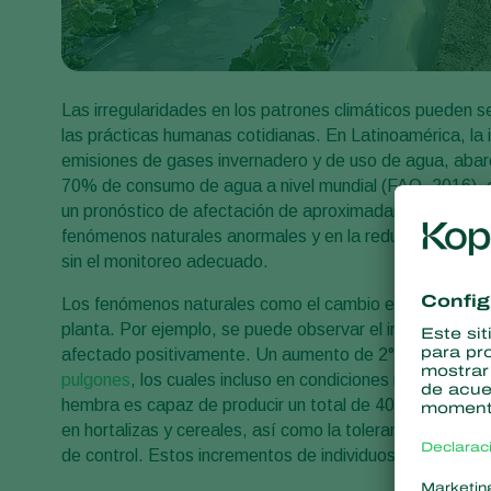
Las irregularidades en los patrones climáticos pueden s
las prácticas humanas cotidianas. En Latinoamérica, la i
emisiones de gases invernadero y de uso de agua, abar
70% de consumo de agua a nivel mundial (FAO, 2016), 
un pronóstico de afectación de aproximadamente 13% en 
fenómenos naturales anormales y en la reducción de efect
sin el monitoreo adecuado.
Los fenómenos naturales como el cambio en la temperat
planta. Por ejemplo, se puede observar el incremento d
afectado positivamente. Un aumento de 2°C en la atmósfe
pulgones
, los cuales incluso en condiciones normales 
hembra es capaz de producir un total de 40 a 100 crías
en hortalizas y cereales, así como la tolerancia de la 
de control. Estos incrementos de individuos también se