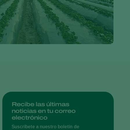
Greece
Hungary
India
Italy
Kenya
Korea
Mexico
Netherlands
Paraguay
Poland
Portugal
Recibe las últimas
noticias en tu correo
Russia
electrónico
South Africa
Suscríbete a nuestro boletín de
Spain