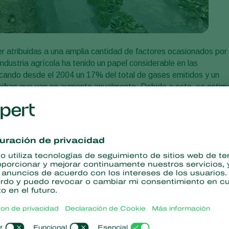
er atribuidas a una amplia cantidad de factores ocasionados por
ndustria agrícola ha tenido un papel considerable en las
cando desde el 2004 un 17% del total de gases emitidos y un
cifras que van en aumento anualmente. Debido a esto, se estim
los principales cultivos alimentarios, manifestándose en
ividad en el uso de plaguicidas y en el uso del control biológico
ura traen consecuencias tanto en el invernadero como en la
e poblaciones de plagas cuyo ciclo de ovoposición se ve
ra multiplica por cinco los ciclos de reproducción en áfidos, o
pueden llegar a cantidades elevadas rápidamente ya que una
. Otros incrementos notables son las poblaciones de minadores
mosca blanca en cultivos de pepino y tomate contra sus métodos
 dan en otras plagas como las
chinches
y
trips
.