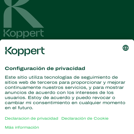
Obtenga las últimas noticias e
información
Suscríbase aquí
Partners with Nature
Ácaros depredadores
Acerca de Koppert
Insectos depredadores
Avispas parasitoides