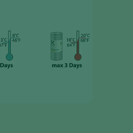
Greece
Hungary
India
Italy
Kenya
Korea
Mexico
Netherlands
Paraguay
Poland
Portugal
Russia
South Africa
Spain