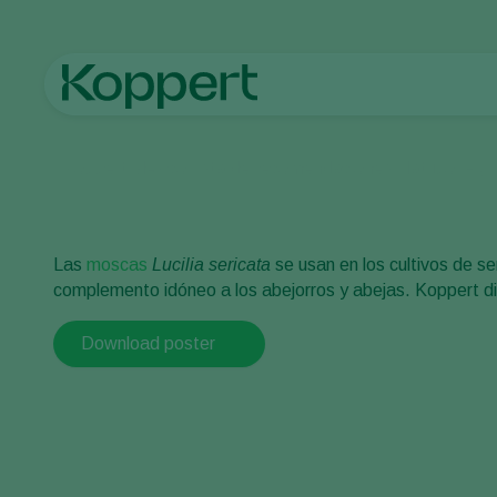
Koppert México
Lista de recomendaciones Natupol Fly
Las
moscas
Lucilia sericata
se usan en los cultivos de s
complemento idóneo a los abejorros y abejas. Koppert di
Download poster