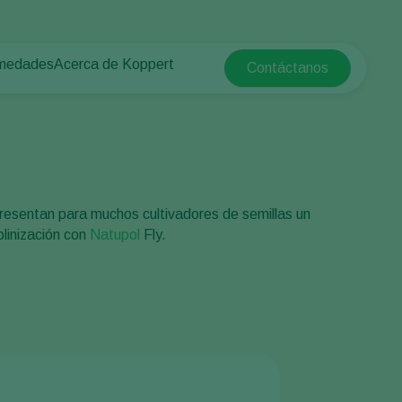
rmedades
Acerca de Koppert
Contáctanos
Koppert Global
tas
rotegido
Acerca de Koppert
Argentina
e las plantas
Noticias e información
Austria
Trabajar en Koppert
Belgium
a campo abierto
Contáctanos
Brasil
resentan para muchos cultivadores de semillas un
Canada (English)
linización con
Natupol
Fly.
e
Canada (French)
Ecuador
Finland (Finnish)
Finland (Swedish)
France
Germany