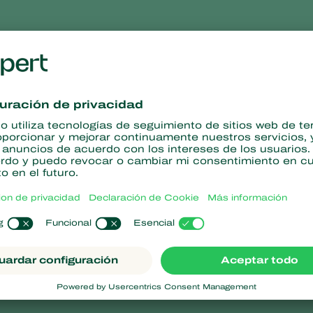
La experiencia práctica sugiere que los efectos se
Natupol
Fly son prácticamente los mismos que los 
información sobre los efectos secundarios en Natup
secundarios
la opción abejorros (Bombus spp.).