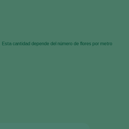
Sweden
Switzerland
Turkey
USA
. Esta cantidad depende del número de flores por metro
United Kingdom