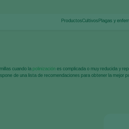
Productos
Cultivos
Plagas y enfe
Plagas en plan
Control de plagas
Hortalizas de cultivo p
Enfermedades d
Control de enfermedades
Plantas ornamentales
Polinización
Frutas
Sanidad vegetal
Cultivos de hortalizas 
Aplicación
Cultivos herbáceos
emillas cuando la
polinización
es complicada o muy reducida y rep
Monitoreo
spone de una lista de recomendaciones para obtener la mejor po
Desinfección, Limpieza, & Higien
Agentes sombreadores