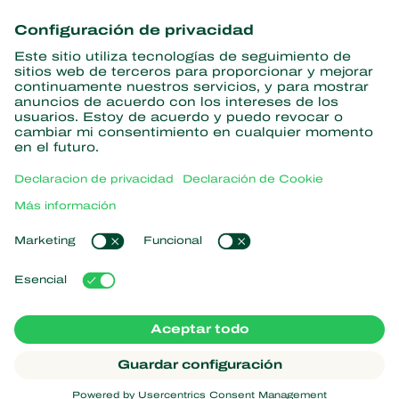
Obtenga las últimas noticias e
información
Suscríbase aquí
Partners with Nature
Ácaros depredadores
Acerca de Koppert
Insectos depredadores
Avispas parasitoides
Acerca de Koppert
Nematodos benéficos
Enlaces populares
Noticias e información
Microorganismos benéficos
Trabajar en Koppert
Protección de cultivos
Experiencias de los usuarios
Contáctanos
Polinización
Koppert One
Koppert Global
Administrar cookies
Declaración de Privacidad
Aviso legal
Argentina
Declaración sobre el uso de cookies