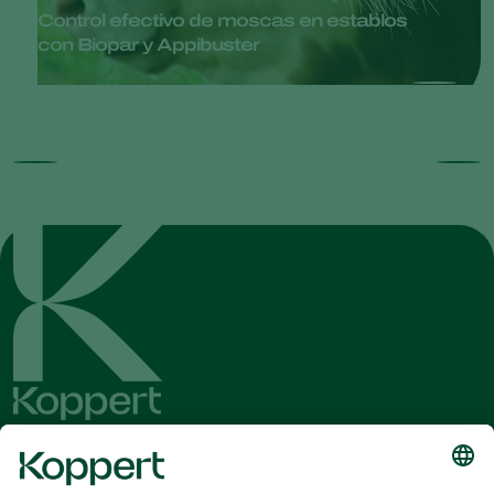
Control efectivo de moscas en establos
con Biopar y Appibuster