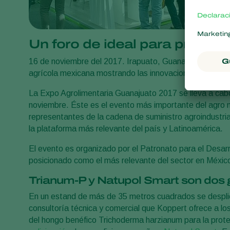
Un foro de ideal para present
16 de noviembre del 2017. Irapuato, Guanajuato - Koppe
agrícola mexicana mostrando las innovaciones logradas 
La Expo Agrolimentaria Guanajuato 2017 se lleva a cabo
noviembre. Éste es el evento más importante del agro 
representantes de la cadena de suministro agroindustria
la plataforma más relevante del país y Latinoamérica.
El evento es organizado por el Patronato para el Desar
posicionado como el más relevante del sector en Méxic
Trianum-P y Natupol Smart son dos 
En un estand de más de 35 metros cuadrados se desplie
consultoría técnica y comercial que Koppert ofrece a lo
del hongo benéfico Trichoderma harzianum para la prot