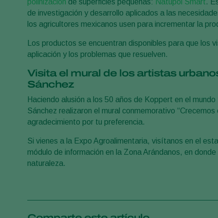
polinización
de superficies pequeñas:
Natupol Smart
. E
de investigación y desarrollo aplicados a las necesida
los agricultores mexicanos usen para incrementar la prod
Los productos se encuentran disponibles para que los v
aplicación y los problemas que resuelven.
Visita el mural de los artistas urba
Sánchez
Haciendo alusión a los 50 años de Koppert en el mundo
Sánchez realizaron el mural conmemorativo “Crecemos co
agradecimiento por tu preferencia.
Si vienes a la Expo Agroalimentaria, visítanos en el es
módulo de información en la Zona Arándanos, en donde n
naturaleza.
Comparte este artículo