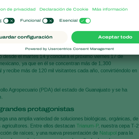
ar nuestras soluciones
rt está presente en el evento más relevante de la industria
en sus 50 años de historia.
 desde el martes 14 y concluirá el próximo viernes 17 de
mexicano, ya que en él se concentran más de 1,300
l y recibe más de 120 mil visitantes cada año, convirtiéndolo en
rollo Agropecuario (PDA) del estado de Guanajuato y se ha
o.
grandes protagonistas
ga una amplia variedad de soluciones biológicas, orgánicas, de
s agricultores. Entre ellos destacan
Trianum-P
, nuestra cepa T-
ección de raíces; y una nueva presentación de
Natupol
para la