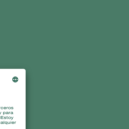
Trianum-P
Bacillus velezensis CECT8237