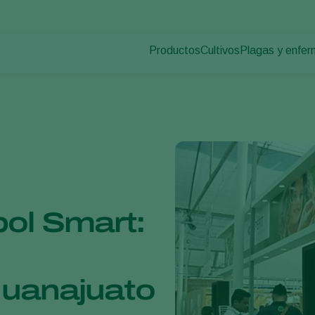
Productos
Cultivos
Plagas y enfe
Plagas en plan
Control de plagas
Hortalizas de cultivo p
Enfermedades d
Control de enfermedades
Plantas ornamentales
Polinización
Frutas
Sanidad vegetal
Cultivos de hortalizas 
Aplicación
Cultivos herbáceos
Monitoreo
Desinfección, Limpieza, & Higien
Agentes sombreadores
ol Smart:
Guanajuato