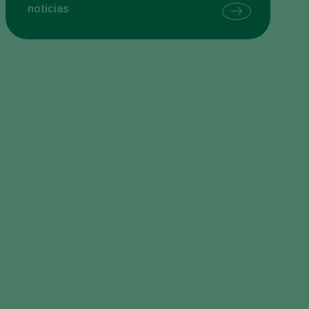
noticias
Sweden
Switzerland
Turkey
USA
United Kingdom