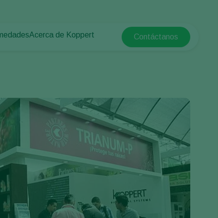
rmedades
Acerca de Koppert
Contáctanos
Koppert Global
tas
rotegido
Acerca de Koppert
Argentina
e las plantas
Noticias e información
Austria
Trabajar en Koppert
Belgium
a campo abierto
Contáctanos
Brasil
Canada (English)
e
Canada (French)
Ecuador
Finland (Finnish)
Finland (Swedish)
France
Germany