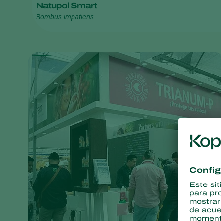
Natupol Smart
Bombus impatiens