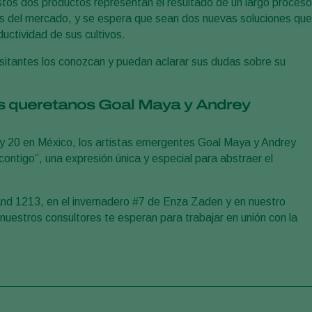
stos dos productos representan el resultado de un largo proceso
des del mercado, y se espera que sean dos nuevas soluciones que
uctividad de sus cultivos.
isitantes los conozcan y puedan aclarar sus dudas sobre su
nos queretanos Goal Maya y Andrey
 y 20 en México, los artistas emergentes Goal Maya y Andrey
ntigo”, una expresión única y especial para abstraer el
tand 1213, en el invernadero #7 de Enza Zaden y en nuestro
uestros consultores te esperan para trabajar en unión con la