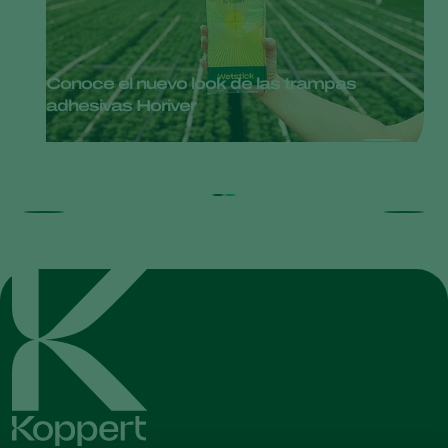
Conoce el nuevo look de las trampas
adhesivas Horiver