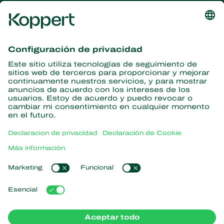
Obtenga las últimas noticias e
información
Suscríbase aquí
Partners with Nature
Ácaros depredadores
Acerca de Koppert
Insectos depredadores
Avispas parasitoides
Acerca de Koppert
Nematodos benéficos
Enlaces populares
Noticias e información
Microorganismos benéficos
Trabajar en Koppert
Protección de cultivos
Experiencias de los usuarios
Contáctanos
Polinización
Koppert One
Koppert Global
Administrar cookies