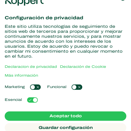
Obtenga las últimas noticias e
información
Suscríbase aquí
Partners with Nature
Ácaros depredadores
Acerca de Koppert
Insectos depredadores
Avispas parasitoides
Acerca de Koppert
Nematodos benéficos
Enlaces populares
Noticias e información
Microorganismos benéficos
Trabajar en Koppert
Protección de cultivos
Experiencias de los usuarios
Contáctanos
Polinización
Koppert One
Koppert Global
Administrar cookies
Declaración de Privacidad
Aviso legal