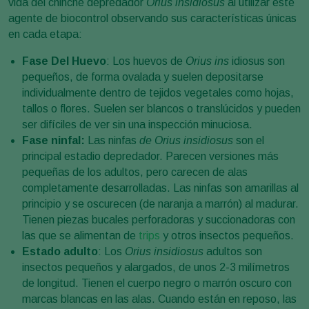
vida del chinche depredador
Orius insidiosus
al utilizar este
agente de biocontrol observando sus características únicas
en cada etapa:
Fase Del Huevo
: Los huevos de
Orius ins
idiosus son
pequeños, de forma ovalada y suelen depositarse
individualmente dentro de tejidos vegetales como hojas,
tallos o flores. Suelen ser blancos o translúcidos y pueden
ser difíciles de ver sin una inspección minuciosa.
Fase ninfal:
Las ninfas
de Orius insidiosus
son el
principal estadio depredador. Parecen versiones más
pequeñas de los adultos, pero carecen de alas
completamente desarrolladas. Las ninfas son amarillas al
principio y se oscurecen (de naranja a marrón) al madurar.
Tienen piezas bucales perforadoras y succionadoras con
las que se alimentan de
trips
y otros insectos pequeños.
Estado adulto
: Los
Orius insidiosus
adultos son
insectos pequeños y alargados, de unos 2-3 milímetros
de longitud. Tienen el cuerpo negro o marrón oscuro con
marcas blancas en las alas. Cuando están en reposo, las