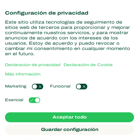
Obtenga las últimas noticias e
información
Suscríbase aquí
Partners with Nature
Ácaros depredadores
Acerca de Koppert
Insectos depredadores
Avispas parasitoides
Acerca de Koppert
Nematodos benéficos
Enlaces populares
Noticias e información
Microorganismos benéficos
Trabajar en Koppert
Protección de cultivos
Experiencias de los usuarios
Contáctanos
Polinización
Koppert One
Koppert Global
Administrar cookies
Declaración de Privacidad
Aviso legal
Argentina
Declaración sobre el uso de cookies