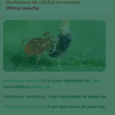
Amblyseius swirskii
.
Es un ácaro depredador de
Trips
,
mosca blanca y
araña roja
.
Amblyseius californicus
.
Ácaro depredador de araña roja.
Phytoseiulus persimilis
.
Ácaro depredador de araña roja.