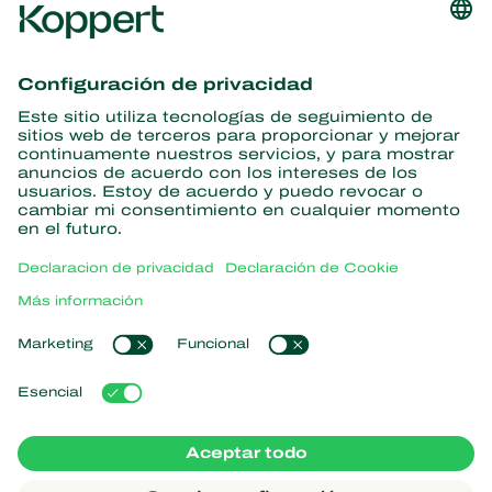
Obtenga las últimas noticias e
información
Suscríbase aquí
Partners with Nature
Ácaros depredadores
Acerca de Koppert
Insectos depredadores
Avispas parasitoides
Acerca de Koppert
Nematodos benéficos
Enlaces populares
Noticias e información
Microorganismos benéficos
Trabajar en Koppert
Protección de cultivos
Experiencias de los usuarios
Contáctanos
Polinización
Koppert One
Koppert Global
Administrar cookies
Declaración de Privacidad