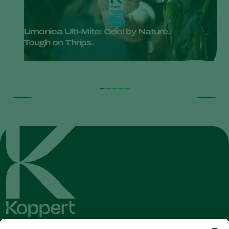
Limonica Ulti-Mite: Cool by Nature.
Tough on Thrips.