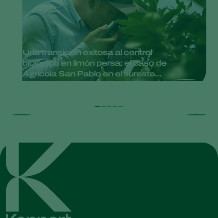
Una transición exitosa al control
biológico en limón persa: el caso de
Agrícola San Pablo en el sureste
mexicano