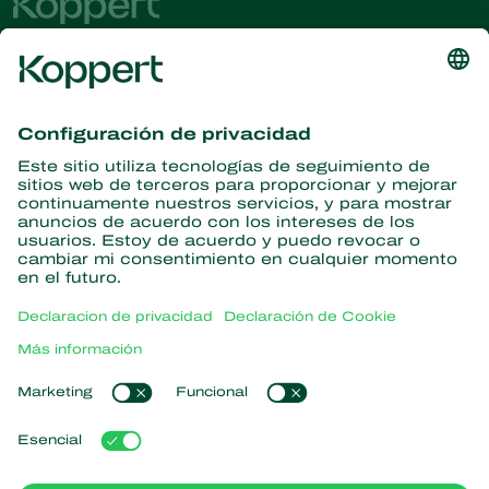
Obtenga las últimas noticias e
información
Suscríbase aquí
Partners with Nature
Ácaros depredadores
Acerca de Koppert
Insectos depredadores
Avispas parasitoides
Acerca de Koppert
Nematodos benéficos
Enlaces populares
Noticias e información
Microorganismos benéficos
Trabajar en Koppert
Protección de cultivos
Experiencias de los usuarios
Contáctanos
Polinización
Koppert One
Koppert Global