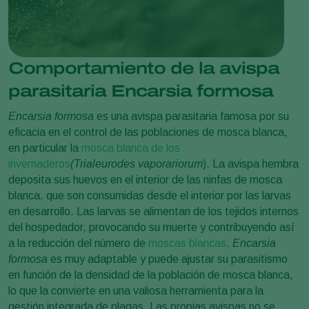
Comportamiento de la avispa
parasitaria Encarsia formosa
Encarsia formosa
es una avispa parasitaria famosa por su
eficacia en el control de las poblaciones de mosca blanca,
en particular la
mosca blanca de los
invernaderos
(Trialeurodes vaporariorum
). La avispa hembra
deposita sus huevos en el interior de las ninfas de mosca
blanca, que son consumidas desde el interior por las larvas
en desarrollo. Las larvas se alimentan de los tejidos internos
del hospedador, provocando su muerte y contribuyendo así
a la reducción del número de
moscas blancas
.
Encarsia
formosa
es muy adaptable y puede ajustar su parasitismo
en función de la densidad de la población de mosca blanca,
lo que la convierte en una valiosa herramienta para la
gestión integrada de plagas. Las propias avispas no se