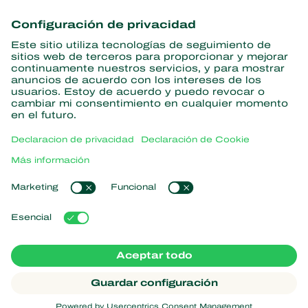
Obtenga las últimas noticias e
información
Suscríbase aquí
Partners with Nature
Ácaros depredadores
Acerca de Koppert
Insectos depredadores
Avispas parasitoides
Acerca de Koppert
Nematodos benéficos
Enlaces populares
Noticias e información
Microorganismos benéficos
Trabajar en Koppert
Protección de cultivos
Experiencias de los usuarios
Contáctanos
Polinización
Koppert One
Koppert Global
Administrar cookies
Declaración de Privacidad
Aviso legal
Argentina
Declaración sobre el uso de cookies