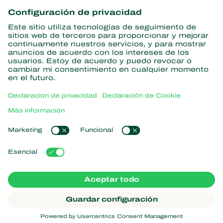
información
Suscríbase aquí
Partners with Nature
Ácaros depredadores
Acerca de Koppert
Insectos depredadores
Avispas parasitoides
Acerca de Koppert
Nematodos benéficos
Enlaces populares
Noticias e información
Microorganismos benéficos
Trabajar en Koppert
Protección de cultivos
Experiencias de los usuarios
Contáctanos
Polinización
Koppert One
Koppert Global
Administrar cookies
Declaración de Privacidad
Aviso legal
Argentina
Declaración sobre el uso de cookies
Mapa del sitio
Koppert
Copyright 2026