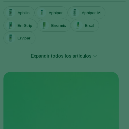
Aphilin
Aphipar
Aphipar-M
En-Strip
Enermix
Ercal
Ervipar
Expandir todos los artículos