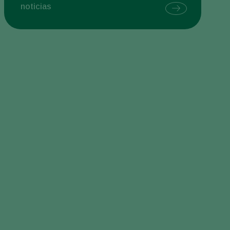
noticias
Sweden
Switzerland
Turkey
USA
United Kingdom