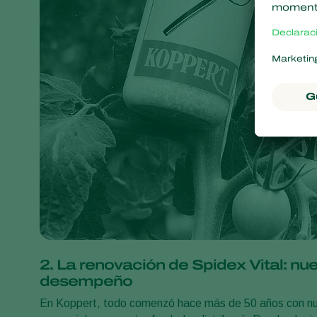
2. La renovación de Spidex Vital: nu
desempeño
En Koppert, todo comenzó hace más de 50 años con n