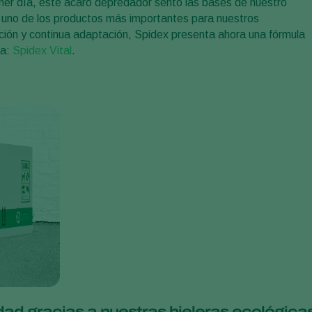
imer día, este ácaro depredador sentó las bases de nuestro
en uno de los productos más importantes para nuestros
ación y continua adaptación, Spidex presenta ahora una fórmula
ja:
Spidex Vital
.
dad gracias a nuestras hieleras ecológica