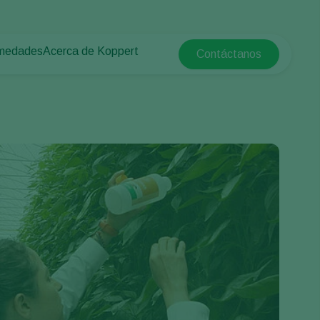
rmedades
Acerca de Koppert
Contáctanos
Koppert Global
tas
rotegido
Acerca de Koppert
Argentina
e las plantas
Noticias e información
Austria
Trabajar en Koppert
Belgium
a campo abierto
Contáctanos
Brasil
Canada (English)
e
Canada (French)
Ecuador
Finland (Finnish)
Finland (Swedish)
France
Germany