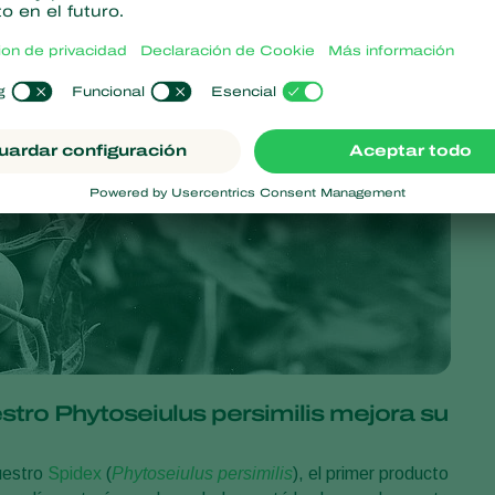
estro Phytoseiulus persimilis mejora su
uestro
Spidex
(
Phytoseiulus persimilis
), el primer producto