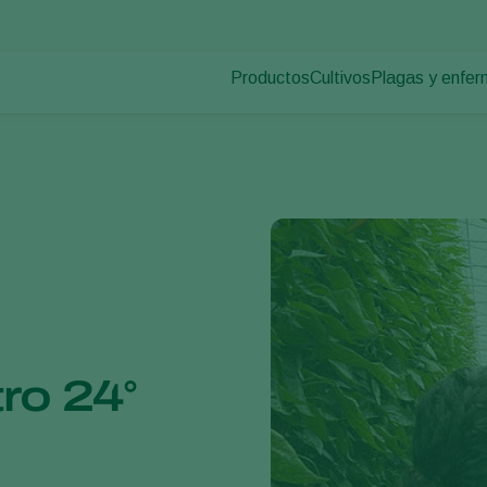
Productos
Cultivos
Plagas y enfe
Plagas en plan
Control de plagas
Hortalizas de cultivo p
Enfermedades d
Control de enfermedades
Plantas ornamentales
Polinización
Frutas
Sanidad vegetal
Cultivos de hortalizas 
Aplicación
Cultivos herbáceos
Monitoreo
Desinfección, Limpieza, & Higien
Agentes sombreadores
ro 24°