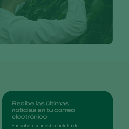
Greece
Hungary
India
Italy
Kenya
Korea
Mexico
Netherlands
Paraguay
Poland
Portugal
Recibe las últimas
noticias en tu correo
Russia
electrónico
South Africa
Suscríbete a nuestro boletín de
Spain