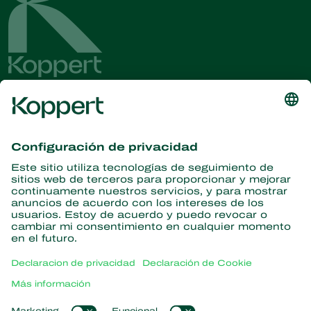
Obtenga las últimas noticias e
información
Suscríbase aquí
Partners with Nature
Ácaros depredadores
Acerca de Koppert
Insectos depredadores
Avispas parasitoides
Acerca de Koppert
Nematodos benéficos
Enlaces populares