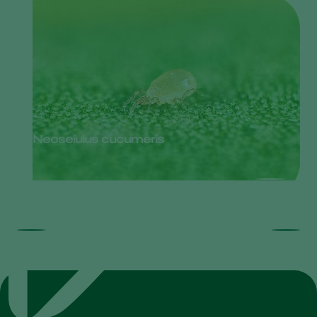
Neoseiulus cucumeris