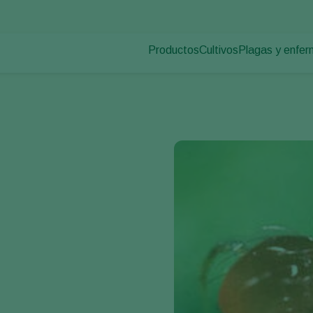
Productos
Cultivos
Plagas y enfe
Plagas en plan
Control de plagas
Hortalizas de cultivo p
Enfermedades d
Control de enfermedades
Plantas ornamentales
Polinización
Frutas
Sanidad vegetal
Cultivos de hortalizas 
Aplicación
Cultivos herbáceos
Monitoreo
Desinfección, Limpieza, & Higien
Agentes sombreadores