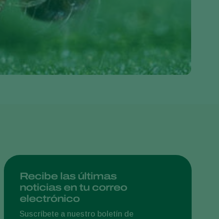
Greece
Hungary
India
Italy
Kenya
Korea
Mexico
Netherlands
Paraguay
Poland
Portugal
Recibe las últimas
noticias en tu correo
Russia
electrónico
South Africa
Suscríbete a nuestro boletín de
Spain