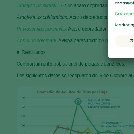
Amblyseius swirskii
.
Es un ácaro depredador de
Trips
,
Amblyseius californicus
.
Ácaro depredador de araña roj
Phytoseiulus persimilis
.
Ácaro depredador de araña roj
Aphidius colemani
.
Avispa parasitoide de
pulgones
.
Resultados
Comportamiento poblacional de plagas y benéficos.
Los siguientes datos se recopilaron del 5 de Octubre a