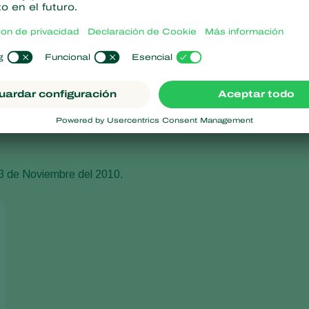
 mosca blanca y
araña roja
.
a.
a.
l 3 de Noviembre del 2010.