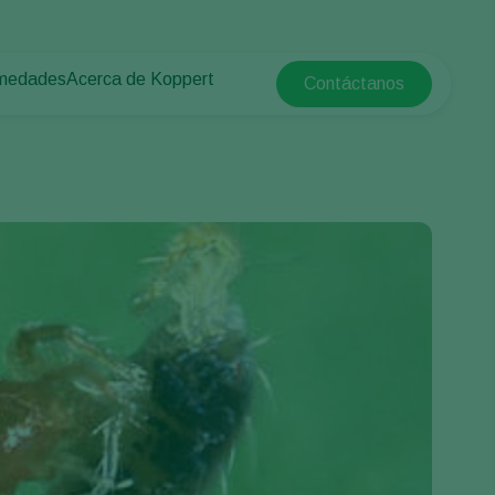
rmedades
Acerca de Koppert
Contáctanos
Koppert Global
tas
rotegido
Acerca de Koppert
Argentina
e las plantas
Noticias e información
Austria
Trabajar en Koppert
Belgium
a campo abierto
Contáctanos
Brasil
Canada (English)
e
Canada (French)
Ecuador
Finland (Finnish)
Finland (Swedish)
France
Germany