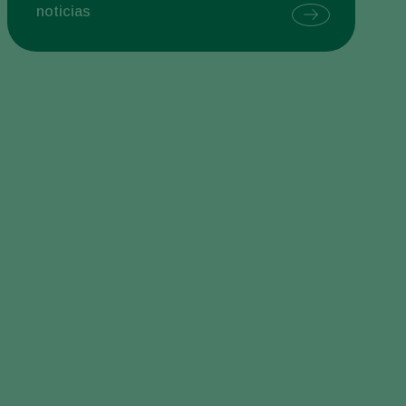
noticias
Sweden
Switzerland
Turkey
USA
United Kingdom