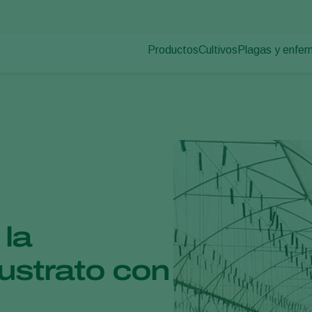
Productos
Cultivos
Plagas y enfe
Plagas en plan
Control de plagas
Hortalizas de cultivo p
Enfermedades d
Control de enfermedades
Plantas ornamentales
Polinización
Frutas
Sanidad vegetal
Cultivos de hortalizas 
Aplicación
Cultivos herbáceos
Monitoreo
Desinfección, Limpieza, & Higien
Agentes sombreadores
 la
sustrato con