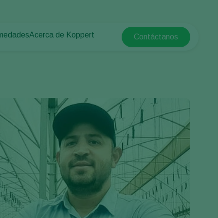
rmedades
Acerca de Koppert
Contáctanos
Koppert Global
tas
rotegido
Acerca de Koppert
Argentina
e las plantas
Noticias e información
Austria
Trabajar en Koppert
Belgium
a campo abierto
Contáctanos
Brasil
Canada (English)
e
Canada (French)
Ecuador
Finland (Finnish)
Finland (Swedish)
France
Germany