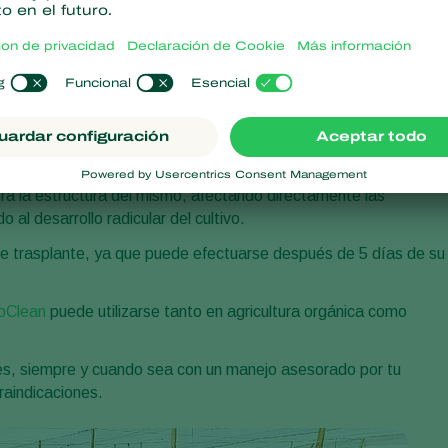
mente de acuerdo a las soluciones que escojas para llevarlo a
acia de uso del desinfectante paracético
MicroClean
en el
ativa a los tratamientos convencionales:
radación en materiales inertes como en agua, oxígeno y ácido
iego para destapar lo goteros, así como al degradar ingredientes
jora la estructura del mismo, afectando directamente las
al desarrollo radicular del cultivo.
de trasplante, ya que puede efectuarse después de 5 días de su
oClean
puede utilizarse tanto en agricultura orgánica como
iones, siempre y cuando sea con un manejo asesorado por tu
raindicaciones.