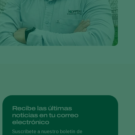
Greece
Hungary
India
Italy
Kenya
Korea
Mexico
Netherlands
Paraguay
Poland
Portugal
Recibe las últimas
noticias en tu correo
Russia
electrónico
South Africa
Suscríbete a nuestro boletín de
Spain