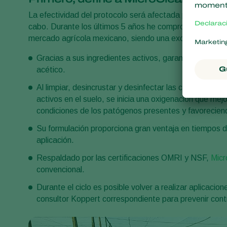
La efectividad del protocolo será afectada proporcional
cabo. Durante los últimos 5 años he comprobado la efic
mercado agrícola mexicano, siendo una excelente altern
Gracias a sus ingredientes activos, garantiza la deg
acético.
Al limpiar, desincrustar y desinfectar las cintas de r
activos en el suelo, se inicia una oxigenación que me
condiciones de los patógenos presentes y favoreciendo 
Su formulación proporciona gran ventaja en tiempos 
aplicación.
Respaldado por las certificaciones OMRI y NSF,
Micr
convencional.
Durante el ciclo es posible volver a realizar aplicac
consultor Koppert correspondiente para prevenir cont