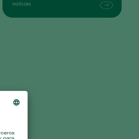
noticias
Sweden
Switzerland
Turkey
USA
United Kingdom