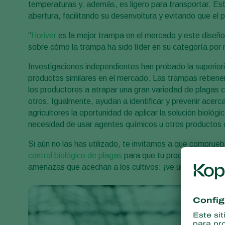
temperaturas y, además, es ligero para transportar. E
abertura, facilitando su desenvoltura y evitando que e
“
Horiver
es la mejor trampa en el mercado y este diseño 
sobre cómo la trampa ha sido líder en su categoría po
Investigaciones independientes han probado la superio
productos similares en el mercado. Las trampas retien
los productores a atrapar una gran variedad de plagas
otros. Igualmente, ayudan a identificar y prevenir acerca
agricultores la oportunidad de aplicar la solución bioló
necesidad de usar agentes químicos u otros productos d
Si aún no las has utilizado, te invitamos a que comprue
control biológico de plagas
para que tu producción sea l
amenazas que acechan a los cultivos: ¡ve un paso adelan