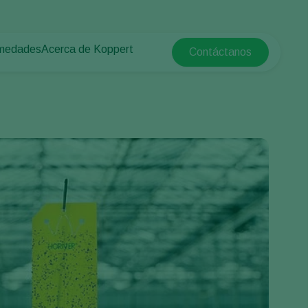
rmedades
Acerca de Koppert
Contáctanos
Koppert Global
tas
rotegido
Acerca de Koppert
Argentina
e las plantas
Noticias e información
Austria
Trabajar en Koppert
Belgium
a campo abierto
Contáctanos
Brasil
Canada (English)
e
Canada (French)
Ecuador
Finland (Finnish)
Finland (Swedish)
France
Germany