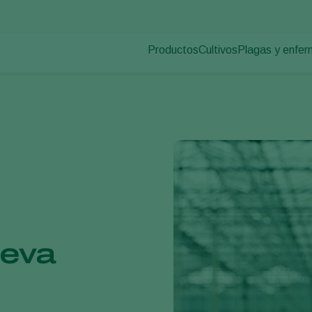
Productos
Cultivos
Plagas y enfe
Plagas en plan
Control de plagas
Hortalizas de cultivo p
Enfermedades d
Control de enfermedades
Plantas ornamentales
Polinización
Frutas
Sanidad vegetal
Cultivos de hortalizas 
Aplicación
Cultivos herbáceos
Monitoreo
Desinfección, Limpieza, & Higien
Agentes sombreadores
ueva