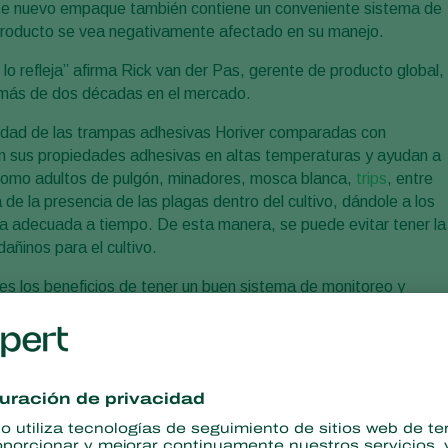
ste nuevo empaque también contiene un conveniente sistema de
l producto se vea negativamente afectado en su manejo.
lo refleja” afirma Rick van der Pas, gerente de producto global,
r más de dos décadas en el mercado.
ridad de las trampas adhesivas Horiver comparadas con
en sus propiedades adhesivas en altas temperaturas y ayudan a
 como adultos de pulgón, minadores, mosca blanca,
trips
, entre
 de la presencia de las plagas dentro del cultivo, dándole a los
gica adecuada a tiempo. De esta manera, se puede evitar tener la
añinos para el cultivo.
bes los beneficios de tener un buen sistema de monitoreo y
a mejor y estés preparado contra todas las potenciales
te y trabaja en unión con la naturaleza!