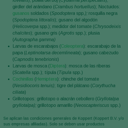
fovealis
); polilla del boj (
Cydalima perspectalis
);
girdler del arándano (
Crambus hortuellus
); Noctuidos:
gusanos
soldados (
Spodoptera
spp
.);
rosquilla negra
(
Spodoptera littoralis
); gusano del algodón
(
Helicoverpa
spp
.
); medidor del tomate (
Chrysodeixis
chalcites
); gusano gris (
Agrotis
spp.); plusia
(
Autographa gamma)
Larvas de escarabajos (
Coleoptera
): escarabajo de la
papa (
Leptinotarsa decemlineata
); gusano cabezudo
(
Capnodis tenebrionis
)
Larvas de mosca (
Diptera
): mosca de las riberas
(
Scatella
spp.); típula (
Tipula
spp.)
Cochinillas
(
Hemiptera
): chinche del tomate
(
Nesidiocoris tenuis)
; tigre del plátano (
Corythucha
ciliata
)
Grillotopos: grillotopo o alacrán cebollero (
Gryllotalpa
gryllotalpa);
grillotopo amarillo (
Neoscapteriscus
spp.)
Se aplican las condiciones generales de Koppert (Koppert B.V. y/o
sus empresas afiliadas). Solo se deben usar productos