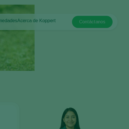
rmedades
Acerca de Koppert
Contáctanos
Koppert Global
tas
rotegido
Acerca de Koppert
Argentina
e las plantas
Noticias e información
Austria
Trabajar en Koppert
Belgium
a campo abierto
Contáctanos
Brasil
Canada (English)
e
Canada (French)
Ecuador
Finland (Finnish)
Finland (Swedish)
France
Germany