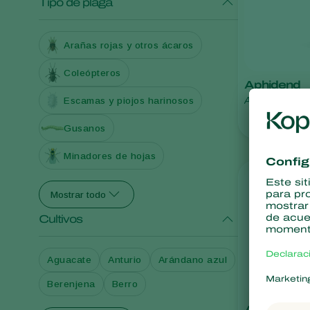
Tipo de plaga
Arañas rojas y otros ácaros
Coleópteros
Aphidend
Aphidoletes a
Escamas y piojos harinosos
Gusanos
Minadores de hojas
Mostrar todo
Cultivos
Aguacate
Anturio
Arándano azul
Berenjena
Berro
Aphipar