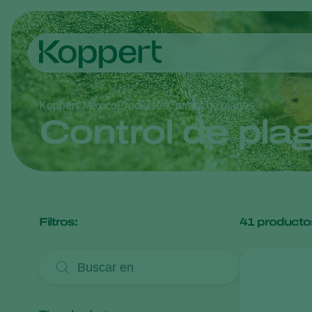
Koppert México
Productos
Control de plagas
Control de pla
Filtros:
41
producto