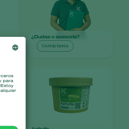
Greece
Hungary
India
Italy
¿Dudas o asesoría?
Kenya
Contáctanos
Korea
Mexico
Netherlands
Paraguay
Poland
Portugal
Russia
South Africa
Spain
Aphytis