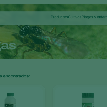
Productos
Cultivos
Plagas y enfe
Plagas en plan
Control de plagas
Hortalizas de cultivo p
Enfermedades d
Control de enfermedades
Plantas ornamentales
Polinización
Frutas
gas
Sanidad vegetal
Cultivos de hortalizas 
Aplicación
Cultivos herbáceos
Monitoreo
Desinfección, Limpieza, & Higien
Agentes sombreadores
s encontrados: