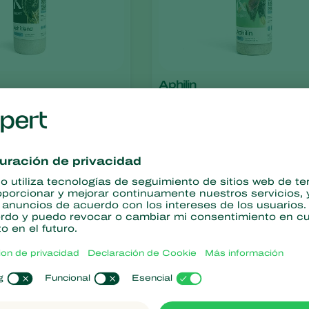
Aphilin
phidimyza
Aphelinus abdominalis
Aphipar-M