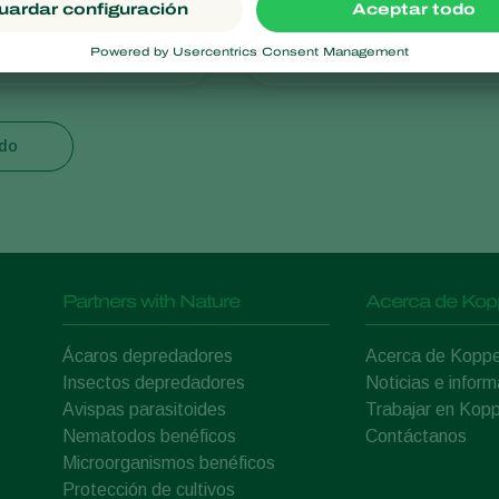
ani
Aphidius matricariae
odo
Partners with Nature
Acerca de Kop
Ácaros depredadores
Acerca de Koppe
Insectos depredadores
Noticias e inform
Avispas parasitoides
Trabajar en Kopp
Nematodos benéficos
Contáctanos
Microorganismos benéficos
Protección de cultivos