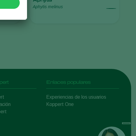
Aphytis melinus
Sweden
Switzerland
Turkey
USA
United Kingdom
pert
Enlaces populares
rt
Experiencias de los usuarios
ación
Koppert One
ert