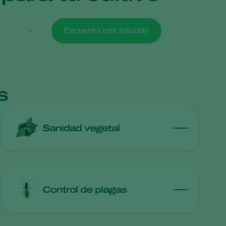
Sweden
Encuentra una solución
Switzerland
Turkey
USA
United Kingdom
s
Sanidad vegetal
Control de plagas