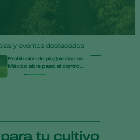
Greece
Hungary
India
Italy
cias y eventos destacados
Kenya
Prohibición de plaguicidas en
Seminario P
Korea
México abre paso al control
Live Stream
Mexico
biológico
Netherlands
Paraguay
Poland
Portugal
Russia
South Africa
ara tu cultivo
Spain