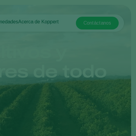
rmedades
Acerca de Koppert
Contáctanos
Koppert Global
tas
rotegido
Acerca de Koppert
Argentina
e las plantas
Noticias e información
tivos y
Austria
Trabajar en Koppert
Belgium
a campo abierto
Contáctanos
res de todo
Brasil
Canada (English)
e
Canada (French)
Ecuador
Finland (Finnish)
Finland (Swedish)
France
Germany