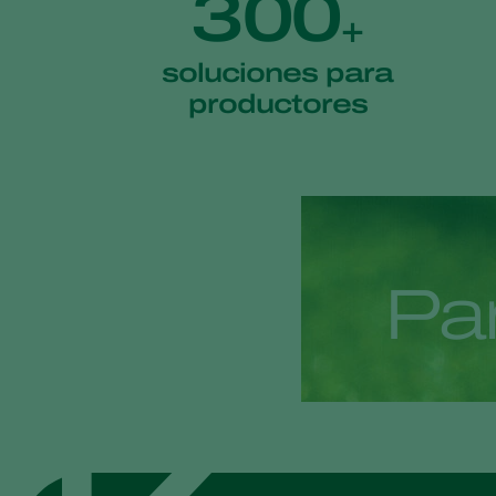
300
+
soluciones para
productores
P
a