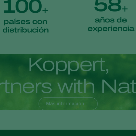
58
100
+
+
años de
países con
experiencia
distribución
K
o
p
p
e
r
t
,
r
t
n
e
r
s
w
i
t
h
N
a
Más información