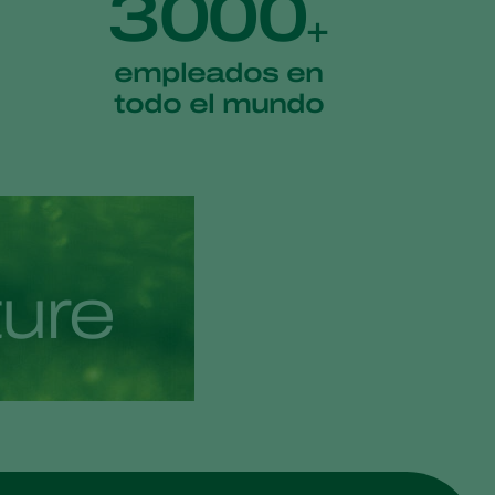
3000
+
empleados en
todo el mundo
t
u
r
e