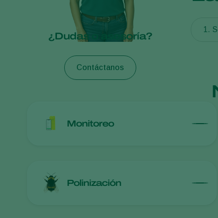
¿Dudas o asesoría?
Contáctanos
Monitoreo
Polinización