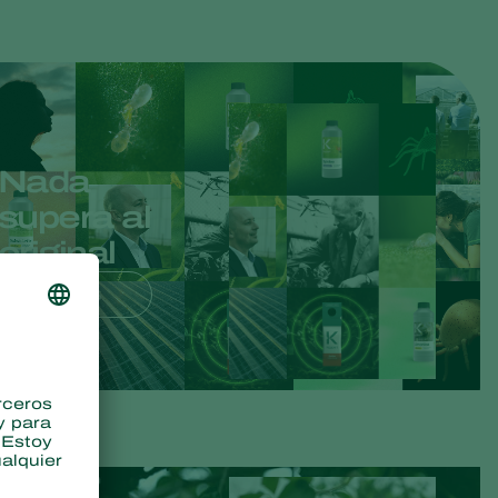
Nada
supera al
original
Leer más