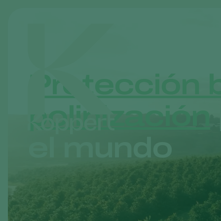
Protección b
polinización
el mundo