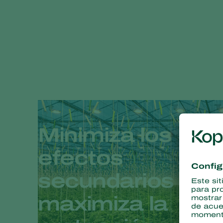
Minimiza los
efectos
secundarios y
maximiza la