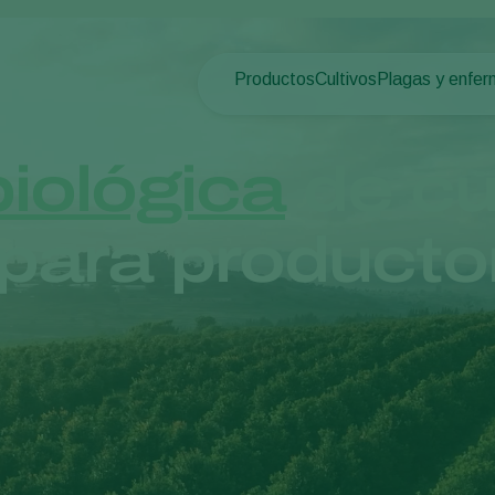
Productos
Cultivos
Plagas y enfe
Plagas en plan
Control de plagas
Hortalizas de cultivo p
Enfermedades d
Control de enfermedades
Plantas ornamentales
iológica
de cul
Polinización
Frutas
Sanidad vegetal
Cultivos de hortalizas 
para producto
Aplicación
Cultivos herbáceos
Monitoreo
Desinfección, Limpieza, & Higien
Agentes sombreadores