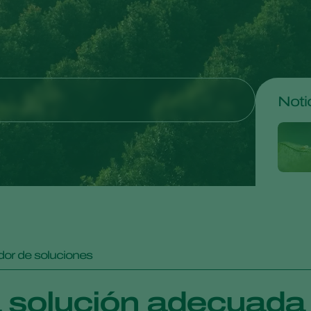
Noti
or de soluciones
 solución adecuada p